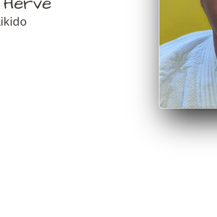
 Hervé
ikido