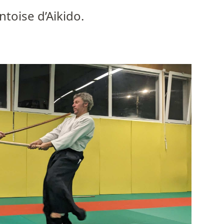
toise d’Aikido
.