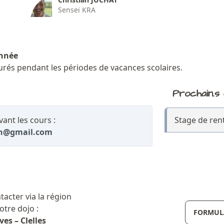
Sensei KRA
année
urés pendant les périodes de vacances scolaires.
Prochain.s
ant les cours :
Stage de ren
ch@gmail.com
cter via la région
otre dojo :
FORMULA
es – Clelles