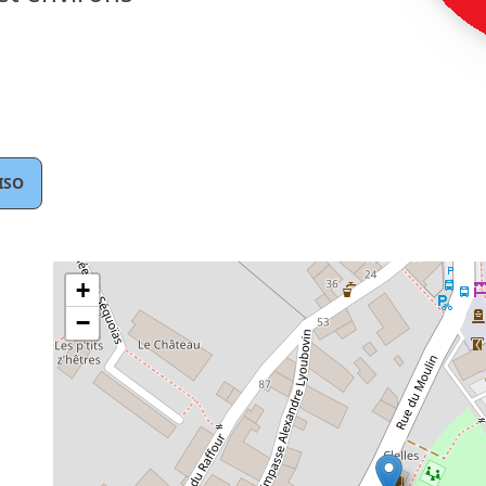
ISO
+
−