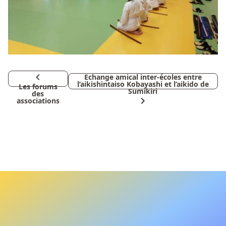
Echange amical inter-écoles entre
l’aikishintaiso Kobayashi et l’aikido de
Les forums
Sumikiri
des
associations